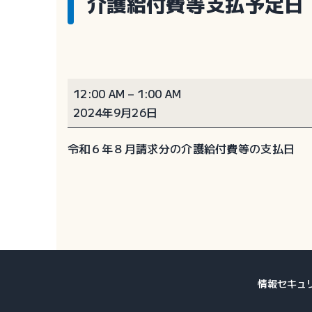
介護給付費等支払予定日
介
12:00 AM
–
1:00 AM
護
2024年9月26日
給
付
令和６年８月請求分の介護給付費等の支払日
費
等
支
払
予
定
日
情報セキュ