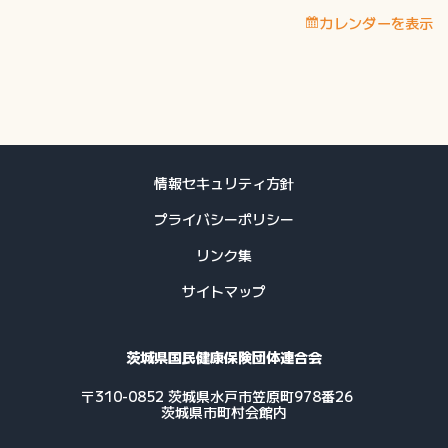
定
カレンダーを表示
保
健
指
導
等
費
用
情報セキュリティ方針
支
プライバシーポリシー
払
予
リンク集
定
サイトマップ
日
茨城県国民健康保険団体連合会
〒310-0852 茨城県水戸市笠原町978番26
茨城県市町村会館内