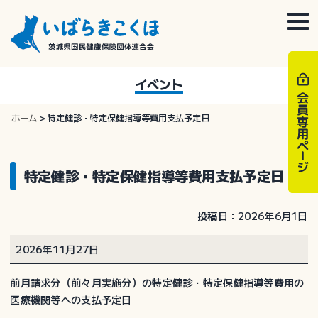
Skip
to
togg
content
navi
イベント
ホーム
>
特定健診・特定保健指導等費用支払予定日
特定健診・特定保健指導等費用支払予定日
投稿日：2026年6月1日
特
2026年11月27日
定
健
前月請求分（前々月実施分）の特定健診・特定保健指導等費用の
診・
医療機関等への支払予定日
特