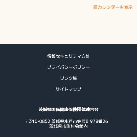
定
カレンダーを表示
保
健
指
導
等
費
用
情報セキュリティ方針
支
プライバシーポリシー
払
予
リンク集
定
サイトマップ
日
茨城県国民健康保険団体連合会
〒310-0852 茨城県水戸市笠原町978番26
茨城県市町村会館内