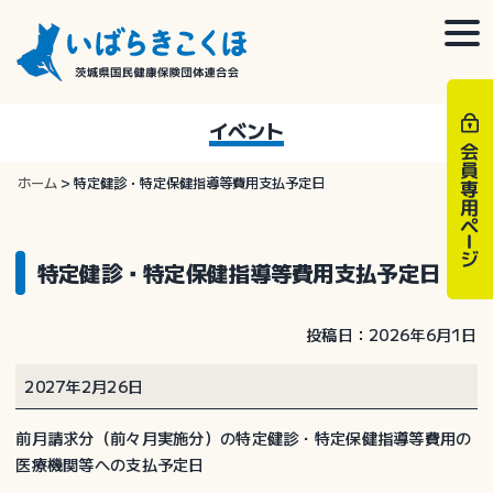
Skip
to
togg
content
navi
イベント
ホーム
>
特定健診・特定保健指導等費用支払予定日
特定健診・特定保健指導等費用支払予定日
投稿日：2026年6月1日
特
2027年2月26日
定
健
前月請求分（前々月実施分）の特定健診・特定保健指導等費用の
診・
医療機関等への支払予定日
特