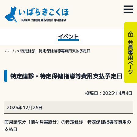
Skip
to
togg
content
navi
イベント
ホーム
>
特定健診・特定保健指導等費用支払予定日
特定健診・特定保健指導等費用支払予定日
投稿日：2025年4月4日
特
2025年12月26日
定
健
前月請求分（前々月実施分）の特定健診・特定保健指導等費用の
診・
支払日
特