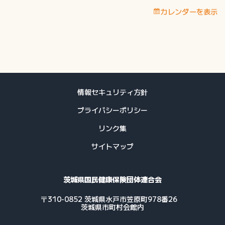
定
カレンダーを表示
保
健
指
導
等
費
用
情報セキュリティ方針
支
プライバシーポリシー
払
予
リンク集
定
サイトマップ
日
茨城県国民健康保険団体連合会
〒310-0852 茨城県水戸市笠原町978番26
茨城県市町村会館内