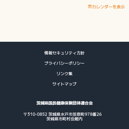
定
カレンダーを表示
保
健
指
導
費
用
支
情報セキュリティ方針
払
プライバシーポリシー
予
定
リンク集
日
サイトマップ
茨城県国民健康保険団体連合会
〒310-0852 茨城県水戸市笠原町978番26
茨城県市町村会館内