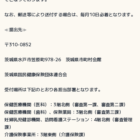
酬
請
なお、郵送等により送付する場合は、毎月10日必着となります。
求
書
≪提出先≫
提
出
〒310-0852
期
限
茨城県水戸市笠原町978-26 茨城県市町村会館
茨城県国民健康保険団体連合会
受付場所は下記のとおり各担当部署となります。
保健医療機関（医科）：3階北側（審査第一課、審査第二課）
保健医療機関（歯科）、保険薬局：3階北側（審査第三課）
妊婦乳児健診機関、訪問看護ステーション：4階北側（審査管理
課）
介護保険事業所：3階東側（介護保険課）