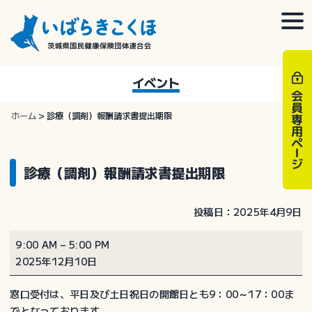
Skip
to
togg
content
navi
イベント
ホーム
>
診療（調剤）報酬請求書提出期限
診療（調剤）報酬請求書提出期限
投稿日：2025年4月9日
診
9:00 AM
–
5:00 PM
療
2025年12月10日
（調
剤）
窓口受付は、平日及び土日祝日の開館日とも9：00～17：00ま
報
でとなっております。