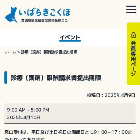
Skip
to
togg
content
navi
イベント
ホーム
>
診療（調剤）報酬請求書提出期限
診療（調剤）報酬請求書提出期限
投稿日：2025年4月9日
診
9:00 AM
–
5:00 PM
療
2025年4月10日
（調
剤）
窓口受付は、平日及び土日祝日の開館日とも9：00～17：00ま
報
でとなっております。