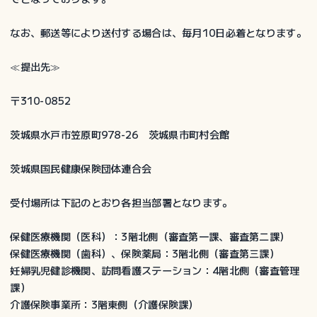
酬
請
なお、郵送等により送付する場合は、毎月10日必着となります。
求
書
≪提出先≫
提
出
〒310-0852
期
限
茨城県水戸市笠原町978-26 茨城県市町村会館
茨城県国民健康保険団体連合会
受付場所は下記のとおり各担当部署となります。
保健医療機関（医科）：3階北側（審査第一課、審査第二課）
保健医療機関（歯科）、保険薬局：3階北側（審査第三課）
妊婦乳児健診機関、訪問看護ステーション：4階北側（審査管理
課）
介護保険事業所：3階東側（介護保険課）