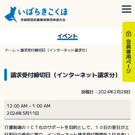
Skip
to
togg
content
navi
イベント
ホーム
>
請求受付締切日（インターネット請求分）
請求受付締切日（インターネット請求分）
投稿日：2024年2月28日
請
12:00 AM
–
1:00 AM
求
2024年5月11日
受
付
介護現場のＩＣＴ化のサポートを目的として、１０日の翌日が土
締
日祝日の場合に限り、インターネット請求受付期間を１日延長い