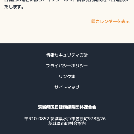
切
たします。
日
（イ
カレンダーを表示
ン
タ
ー
ネ
ッ
情報セキュリティ方針
ト
プライバシーポリシー
請
求
リンク集
分）
サイトマップ
茨城県国民健康保険団体連合会
〒310-0852 茨城県水戸市笠原町978番26
茨城県市町村会館内