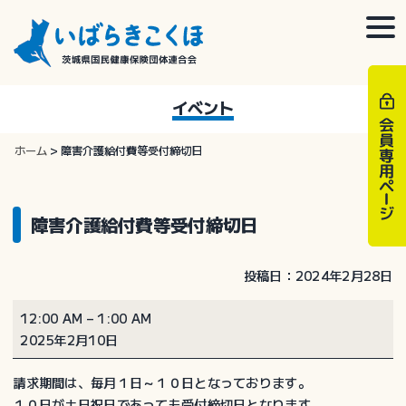
Skip
to
togg
content
navi
イベント
ホーム
>
障害介護給付費等受付締切日
障害介護給付費等受付締切日
投稿日：2024年2月28日
障
12:00 AM
–
1:00 AM
害
2025年2月10日
介
護
請求期間は、毎月１日～１０日となっております。
給
１０日が土日祝日であっても受付締切日となります。