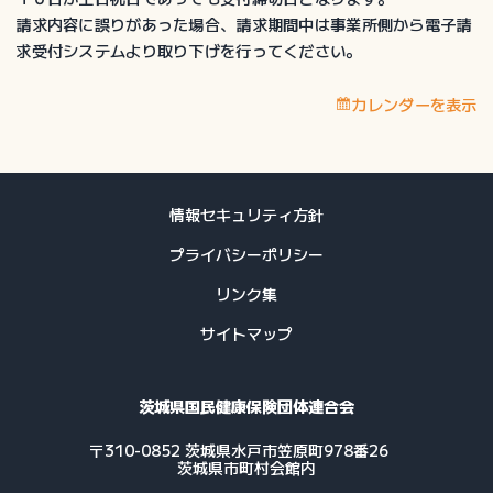
付
請求内容に誤りがあった場合、請求期間中は事業所側から電子請
費
求受付システムより取り下げを行ってください。
等
受
カレンダーを表示
付
締
切
日
情報セキュリティ方針
プライバシーポリシー
リンク集
サイトマップ
茨城県国民健康保険団体連合会
〒310-0852 茨城県水戸市笠原町978番26
茨城県市町村会館内