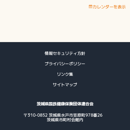
付
カレンダーを表示
費
等
支
払
予
定
日
情報セキュリティ方針
プライバシーポリシー
リンク集
サイトマップ
茨城県国民健康保険団体連合会
〒310-0852 茨城県水戸市笠原町978番26
茨城県市町村会館内