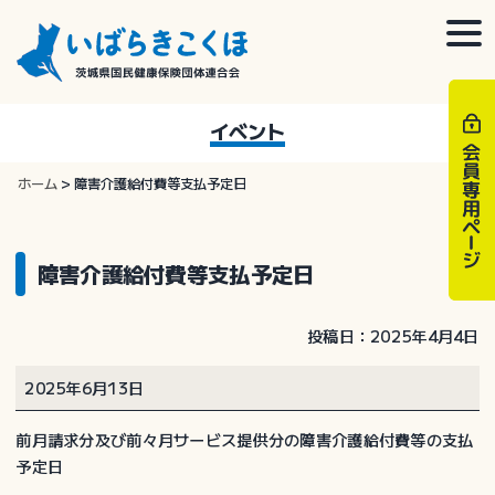
Skip
to
togg
content
navi
イベント
ホーム
>
障害介護給付費等支払予定日
障害介護給付費等支払予定日
投稿日：2025年4月4日
障
2025年6月13日
害
介
前月請求分及び前々月サービス提供分の障害介護給付費等の支払
護
予定日
給