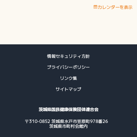
付
カレンダーを表示
費
等
支
払
予
定
日
情報セキュリティ方針
プライバシーポリシー
リンク集
サイトマップ
茨城県国民健康保険団体連合会
〒310-0852 茨城県水戸市笠原町978番26
茨城県市町村会館内