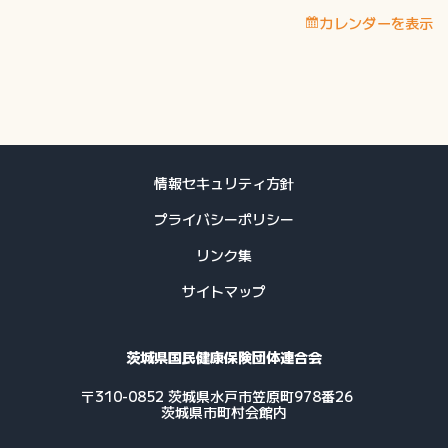
付
カレンダーを表示
費
等
支
払
予
定
日
情報セキュリティ方針
プライバシーポリシー
リンク集
サイトマップ
茨城県国民健康保険団体連合会
〒310-0852 茨城県水戸市笠原町978番26
茨城県市町村会館内