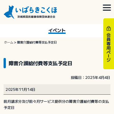
Skip
to
togg
content
navi
イベント
ホーム
>
障害介護給付費等支払予定日
障害介護給付費等支払予定日
投稿日：2025年4月4日
障
2025年11月14日
害
介
前月請求分及び前々月サービス提供分の障害介護給付費等の支払
護
予定日
給